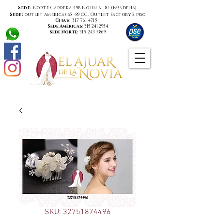
Sede:
Norte Carrera 49b No 103 b - 87 (
Pasadena
)
Sede:
outlet Américas 65 -89 CC. Outlet Factory 2 piso
Citas:
317 761 4715
Sede Américas
:
315 241 2954
Sede Norte:
315 243 5869
SKU: 32751874496