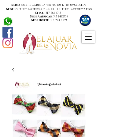
Sede:
Norte Carrera 49b No 103 b - 87 (
Pasadena
)
Sede:
outlet Américas 65 -89 CC. Outlet Factory 2 piso
Citas:
317 761 4715
Sede Américas
:
315 241 2954
Sede Norte:
315 243 5869