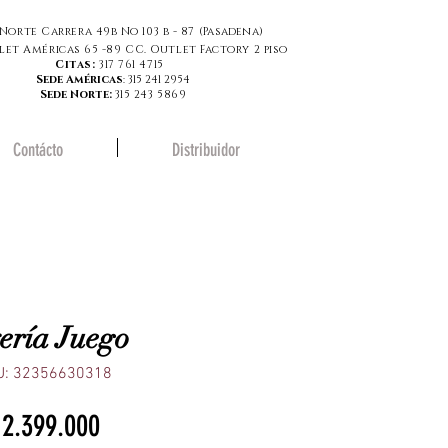
Norte Carrera 49b No 103 b - 87 (
Pasadena
)
let Américas 65 -89 CC. Outlet Factory 2 piso
Citas:
317 761 4715
Sede Américas
: 315 241 2954
Sede Norte:
315 243 5869
Contácto
Distribuidor
ería Juego
U: 32356630318
Precio
 2.399.000