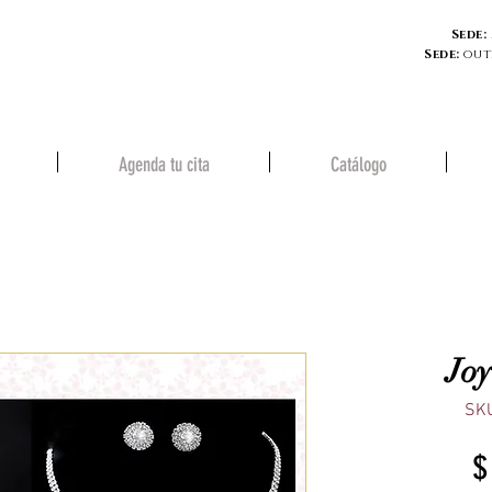
Sede:
Sede:
out
Agenda tu cita
Catálogo
Joy
SK
$