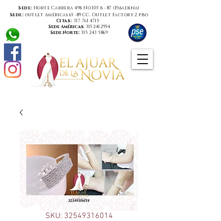
Sede:
Norte Carrera 49b No 103 b - 87 (
Pasadena
)
Sede:
outlet Américas 65 -89 CC. Outlet Factory 2 piso
Citas:
317 761 4715
Sede Américas
:
315 241 2954
Sede Norte:
315 243 5869
SKU: 32549316014