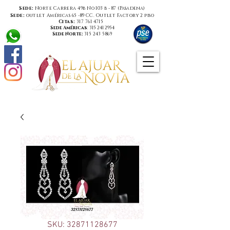
Sede:
Norte Carrera 49b No 103 b - 87 (
Pasadena
)
Sede:
outlet Américas 65 -89 CC. Outlet Factory 2 piso
Citas:
317 761 4715
Sede Américas
:
315 241 2954
Sede Norte:
315 243 5869
SKU: 32871128677