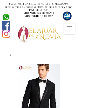
Sede:
Norte Carrera 49b No 103 b - 87 (
Pasadena
)
Sede:
outlet Américas 65 -89 CC. Outlet Factory 2 piso
Citas:
317 761 4715
Sede Américas
:
315 241 2954
Sede Norte:
315 243 5869