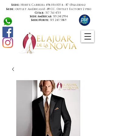
Sede:
Norte Carrera 49b No 103 b - 87 (
Pasadena
)
Sede:
outlet Américas 65 -89 CC. Outlet Factory 2 piso
Citas:
317 761 4715
Sede Américas
:
315 241 2954
Sede Norte:
315 243 5869