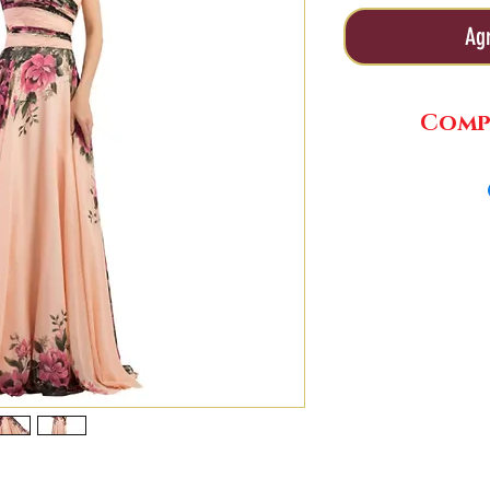
Agr
Compr