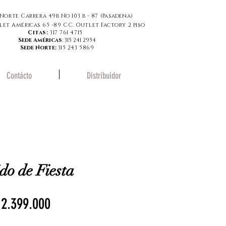
Norte Carrera 49b No 103 b - 87 (
Pasadena
)
let Américas 65 -89 CC. Outlet Factory 2 piso
Citas:
317 761 4715
Sede Américas
: 315 241 2954
Sede Norte:
315 243 5869
Contácto
Distribuidor
ido de Fiesta
Precio
 2.399.000