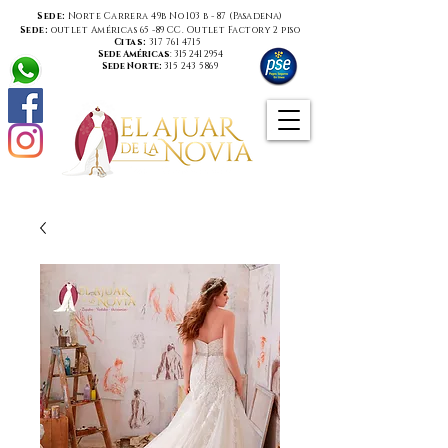
Sede:
Norte Carrera 49b No 103 b - 87 (
Pasadena
)
Sede:
outlet Américas 65 -89 CC. Outlet Factory 2 piso
Citas:
317 761 4715
Sede Américas
:
315 241 2954
Sede Norte:
315 243 5869