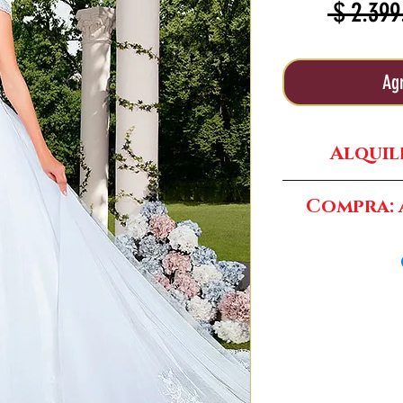
 $ 2.399
Agr
Alquil
Compra: A
Compra