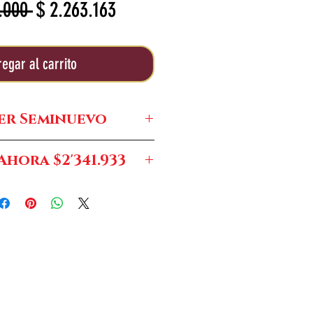
Precio
Precio
.000 
$ 2.263.163
de
oferta
egar al carrito
er Seminuevo
$1'199.000
hora $2'341.933
: Antes $3'736.556