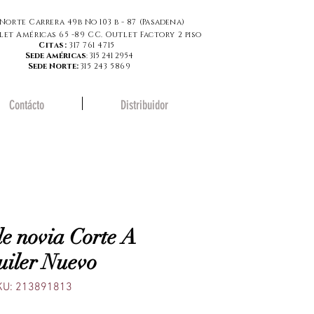
Norte Carrera 49b No 103 b - 87 (
Pasadena
)
let Américas 65 -89 CC. Outlet Factory 2 piso
Citas:
317 761 4715
Sede Américas
: 315 241 2954
Sede Norte:
315 243 5869
Contácto
Distribuidor
de novia Corte A
uiler Nuevo
KU: 213891813