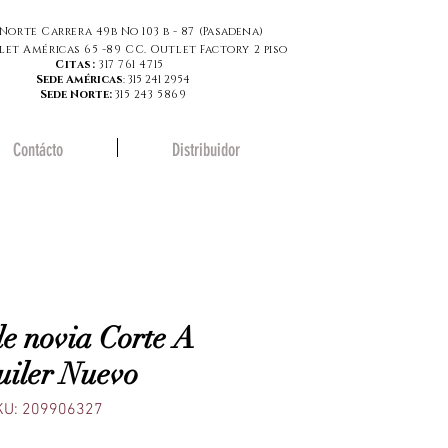
Norte Carrera 49b No 103 b - 87 (
Pasadena
)
let Américas 65 -89 CC. Outlet Factory 2 piso
Citas:
317 761 4715
Sede Américas
: 315 241 2954
Sede Norte:
315 243 5869
Contácto
Distribuidor
de novia Corte A
uiler Nuevo
KU: 209906327