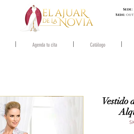
Sede:
Sede:
out
Agenda tu cita
Catálogo
Vestido 
Alq
S