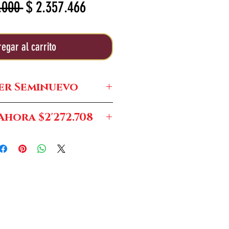
Precio
Precio
.000 
$ 2.357.466
de
oferta
egar al carrito
er Seminuevo
$1'199.000
hora $2'272.708
: Antes $3'621.181