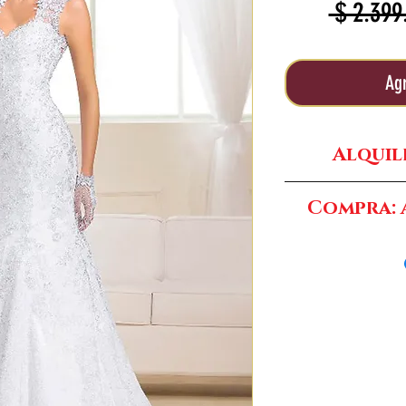
 $ 2.399
Agr
Alquil
Compra: A
Compra