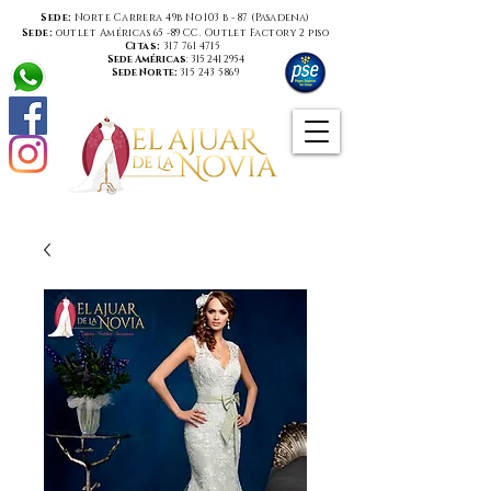
Sede:
Norte Carrera 49b No 103 b - 87 (
Pasadena
)
Sede:
outlet Américas 65 -89 CC. Outlet Factory 2 piso
Citas:
317 761 4715
Sede Américas
:
315 241 2954
Sede Norte:
315 243 5869